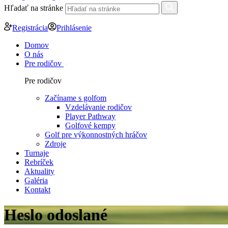
Hľadať na stránke
Registrácia
Prihlásenie
Domov
O nás
Pre rodičov
Pre rodičov
Začíname s golfom
Vzdelávanie rodičov
Player Pathway
Golfové kempy
Golf pre výkonnostných hráčov
Zdroje
Turnaje
Rebríček
Aktuality
Galéria
Kontakt
Heslo odoslané