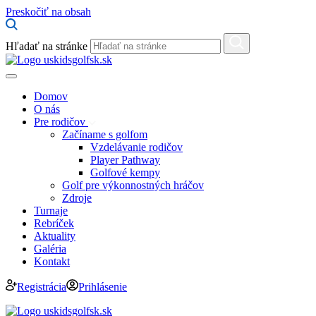
Preskočiť na obsah
Hľadať na stránke
Domov
O nás
Pre rodičov
Začíname s golfom
Vzdelávanie rodičov
Player Pathway
Golfové kempy
Golf pre výkonnostných hráčov
Zdroje
Turnaje
Rebríček
Aktuality
Galéria
Kontakt
Registrácia
Prihlásenie